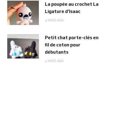
La poupée au crochet La
Ligature d’Isaac
4 MOIS AGO
Petit chat porte-clés en
fil de coton pour
débutants
4 MOIS AGO