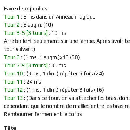
Faire deux jambes
Tour 1
: 5 ms dans un Anneau magique
Tour 2
: 5 augm. (10)
Tour 3-5 [3 tours]
: 10 ms
Arrêter le fil seulement sur une jambe. Après avoir t
tour suivant)
Tour 6
: (1 ms, 1 augm.)x10 (30)
Tour 7-9 [3 tours]
: 30 ms
Tour 10
: (3 ms, 1 dim.) répéter 6 fois (24)
Tour 11
: 24 ms
Tour 12
: (1 ms, 1 dim.) répéter 8 fois (16)
Tour 13
: (Dans ce tour, on va attacher les bras, donc
cependant que le nombre de mailles entre les bras res
Rembourrer fermement le corps
Tête