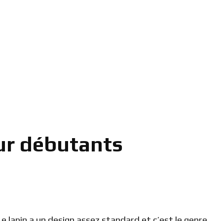
ur débutants
Le lapin a un design assez standard et c’est le genre