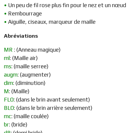
•
Un peu de fil rose plus fin pour le nez et un nœud
•
Rembourrage
•
Aiguille, ciseaux, marqueur de maille
Abréviations
MR
: (Anneau magique)
ml
: (Maille air)
ms
: (maille serree)
augm
: (augmenter)
dim
: (diminution)
M
: (Maille)
FLO
: (dans le brin avant seulement)
BLO
: (dans le brin arrière seulement)
mc
: (maille coulée)
br
: (bride)
dB
: (demi bride)