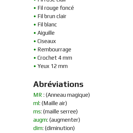
•
Fil rouge foncé
•
Fil brun clair
•
Fil blanc
•
Aiguille
•
Ciseaux
•
Rembourrage
•
Crochet 4 mm
•
Yeux 12 mm
Abréviations
MR
: (Anneau magique)
ml
: (Maille air)
ms
: (maille serree)
augm
: (augmenter)
dim
: (diminution)