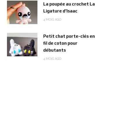
La poupée au crochet La
Ligature d’Isaac
4 MOIS AGO
Petit chat porte-clés en
fil de coton pour
débutants
4 MOIS AGO