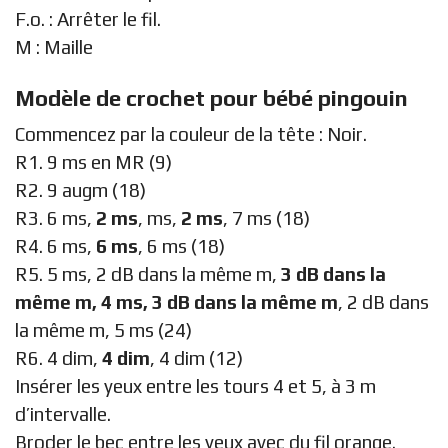
F.o. : Arrêter le fil.
M : Maille
Modèle de crochet pour bébé pingouin
Commencez par la couleur de la tête : Noir.
R1. 9 ms en MR (9)
R2. 9 augm (18)
R3. 6 ms,
2 ms
, ms,
2 ms
, 7 ms (18)
R4. 6 ms,
6 ms
, 6 ms (18)
R5. 5 ms, 2 dB dans la même m,
3 dB dans la
même m, 4 ms, 3 dB dans la même m
, 2 dB dans
la même m, 5 ms (24)
R6. 4 dim,
4 dim
, 4 dim (12)
Insérer les yeux entre les tours 4 et 5, à 3 m
d’intervalle.
Broder le bec entre les yeux avec du fil orange.