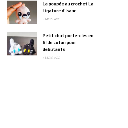
La poupée au crochet La
Ligature d’Isaac
4 MOIS AGO
Petit chat porte-clés en
fil de coton pour
débutants
4 MOIS AGO