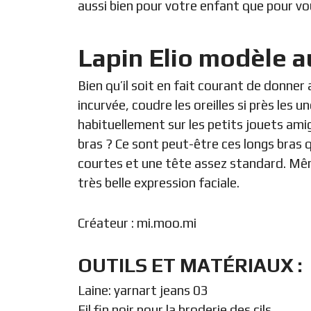
aussi bien pour votre enfant que pour vo
Lapin Elio modèle a
Bien qu’il soit en fait courant de donner
incurvée, coudre les oreilles si près les 
habituellement sur les petits jouets am
bras ? Ce sont peut-être ces longs bras qu
courtes et une tête assez standard. Même 
très belle expression faciale.
Créateur :
mi.moo.mi
OUTILS ET MATÉRIAUX :
Laine: yarnart jeans 03
Fil fin noir pour la broderie des cils