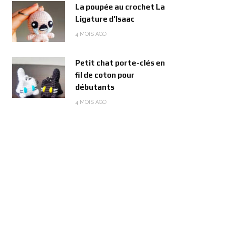
La poupée au crochet La
Ligature d’Isaac
4 MOIS AGO
Petit chat porte-clés en
fil de coton pour
débutants
4 MOIS AGO