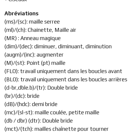
Abréviations
(ms)/(sc): maille serree
(ml)/(ch): Chainette, Maille air
(MR) : Anneau magique
(dim)/(dec): diminuer, diminuant, diminution
(augm)/(inc): augmenter
(M)/(st): Point (pt) maille
(FLO): travail uniquement dans les boucles avant
(BLO): travail uniquement dans les boucles arrières
(d-br,dble.b)/(tr): Double bride
(br)/(dc): bride
(dB)/(hdc): demi bride
(mc)/(sl-st): maille coulée, petite maille
(db / dbr) (dtr): Double bride
(mct)/(tch): mailles chaînette pour tourner