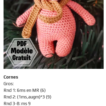
Cornes
Gros:
Rnd 1: 6ms en MR (6)
Rnd 2: (1ms,augm)*3 (9)
Rnd 3-8: ms 9