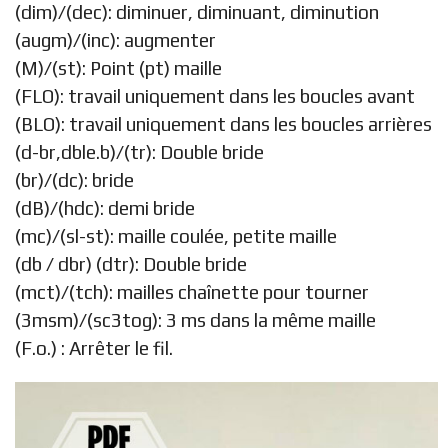
(dim)/(dec): diminuer, diminuant, diminution
(augm)/(inc): augmenter
(M)/(st): Point (pt) maille
(FLO): travail uniquement dans les boucles avant
(BLO): travail uniquement dans les boucles arrières
(d-br,dble.b)/(tr): Double bride
(br)/(dc): bride
(dB)/(hdc): demi bride
(mc)/(sl-st): maille coulée, petite maille
(db / dbr) (dtr): Double bride
(mct)/(tch): mailles chaînette pour tourner
(3msm)/(sc3tog): 3 ms dans la même maille
(F.o.) : Arrêter le fil.