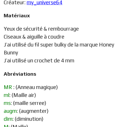
Créateur:
my_universe64
Matériaux
Yeux de sécurité & rembourrage
Ciseaux & aiguille à coudre
J’ai utilisé du fil super bulky de la marque Honey
Bunny
J’ai utilisé un crochet de 4 mm
Abréviations
MR
: (Anneau magique)
ml
: (Maille air)
ms
: (maille serree)
augm
: (augmenter)
dim
: (diminution)
M
: (Maille)