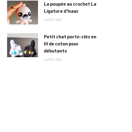
La poupée au crochet La
Ligature d’Isaac
4 MOIS AGO
Petit chat porte-clés en
fil de coton pour
débutants
4 MOIS AGO