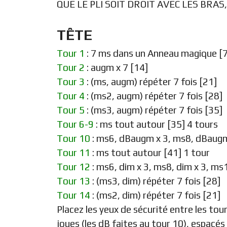
QUE LE PLI SOIT DROIT AVEC LES BRA
TÊTE
Tour 1
: 7 ms dans un Anneau magique [7
Tour 2
: augm x 7 [14]
Tour 3
: (ms, augm) répéter 7 fois [21]
Tour 4
: (ms2, augm) répéter 7 fois [28]
Tour 5
: (ms3, augm) répéter 7 fois [35]
Tour 6-9
: ms tout autour [35] 4 tours
Tour 10
: ms6, dBaugm x 3, ms8, dBaugm
Tour 11
: ms tout autour [41] 1 tour
Tour 12
: ms6, dim x 3, ms8, dim x 3, ms
Tour 13
: (ms3, dim) répéter 7 fois [28]
Tour 14
: (ms2, dim) répéter 7 fois [21]
Placez les yeux de sécurité entre les tou
joues (les dB faites au tour 10), espacés 