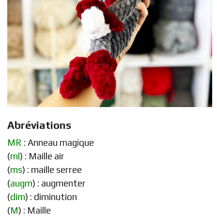
Abréviations
MR
: Anneau magique
(
ml
) : Maille air
(
ms
) : maille serree
(
augm
) : augmenter
(
dim
) : diminution
(
M
) : Maille