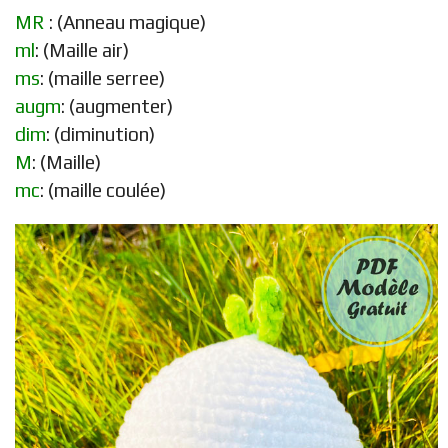
MR
: (Anneau magique)
ml
: (Maille air)
ms
: (maille serree)
augm
: (augmenter)
dim
: (diminution)
M
: (Maille)
mc
: (maille coulée)