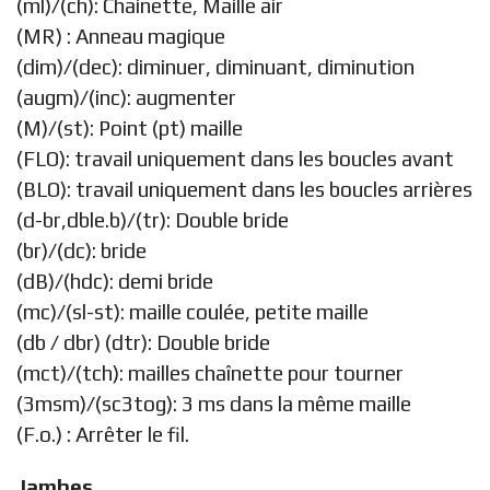
(ml)/(ch): Chainette, Maille air
(MR) : Anneau magique
(dim)/(dec): diminuer, diminuant, diminution
(augm)/(inc): augmenter
(M)/(st): Point (pt) maille
(FLO): travail uniquement dans les boucles avant
(BLO): travail uniquement dans les boucles arrières
(d-br,dble.b)/(tr): Double bride
(br)/(dc): bride
(dB)/(hdc): demi bride
(mc)/(sl-st): maille coulée, petite maille
(db / dbr) (dtr): Double bride
(mct)/(tch): mailles chaînette pour tourner
(3msm)/(sc3tog): 3 ms dans la même maille
(F.o.) : Arrêter le fil.
Jambes