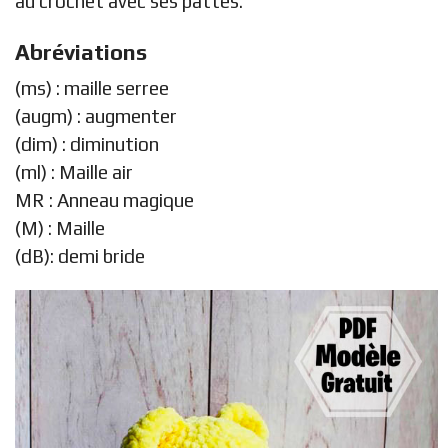
au crochet avec ses pattes.
Abréviations
(ms) : maille serree
(augm) : augmenter
(dim) : diminution
(ml) : Maille air
MR : Anneau magique
(M) : Maille
(dB): demi bride