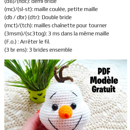
(dB)/(hdc): demi bride
(mc)/(sl-st): maille coulée, petite maille
(db / dbr) (dtr): Double bride
(mct)/(tch): mailles chaînette pour tourner
(3msm)/(sc3tog): 3 ms dans la même maille
(F.o.) : Arrêter le fil.
(3 br ens): 3 brides ensemble