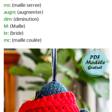
ms
: (maille serree)
augm
: (augmenter)
dim
: (diminution)
M
: (Maille)
br
: (bride)
mc
: (maille coulée)