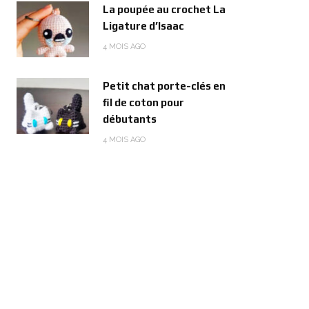
La poupée au crochet La
Ligature d’Isaac
4 MOIS AGO
Petit chat porte-clés en
fil de coton pour
débutants
4 MOIS AGO