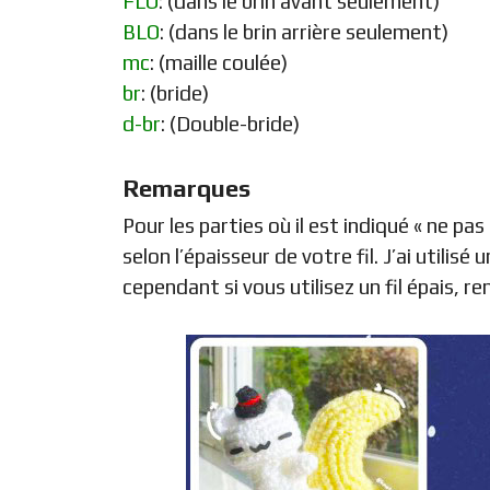
FLO
: (dans le brin avant seulement)
BLO
: (dans le brin arrière seulement)
mc
: (maille coulée)
br
: (bride)
d-br
: (Double-bride)
Remarques
Pour les parties où il est indiqué « ne p
selon l’épaisseur de votre fil. J’ai utilisé
cependant si vous utilisez un fil épais, r