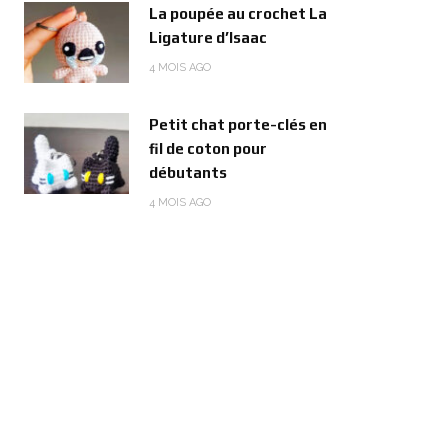
La poupée au crochet La
Ligature d’Isaac
4 MOIS AGO
Petit chat porte-clés en
fil de coton pour
débutants
4 MOIS AGO