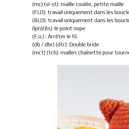
(mc) (sl-st): maille coulée, petite maille
(FLO): travail uniquement dans les boucl
(BLO): travail uniquement dans les boucle
(lpn)(Bs): le point nope
(F.o.) : Arrêter le fil.
(db / dbr) (dtr): Double bride
(mct) (tch): mailles chaînette pour tourn