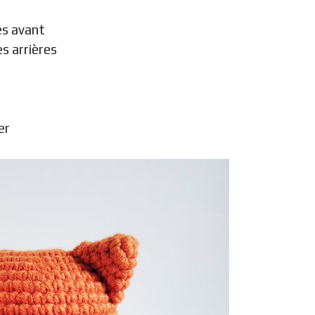
es avant
s arrières
er