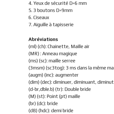
4. Yeux de sécurité D=6 mm
5. 3 boutons D=9mm
6. Ciseaux
7. Aiguille à tapisserie
Abréviations
(ml) (ch): Chainette, Maille air
(MR) : Anneau magique
(ms) (sc): maille serree
(3msm) (sc3tog): 3 ms dans la même mai
(augm) (inc): augmenter
(dim) (dec): diminuer, diminuant, diminut
(d-br,dble.b) (tr): Double bride
(M) (st): Point (pt) maille
(br) (dc): bride
(dB) (hdc): demi bride