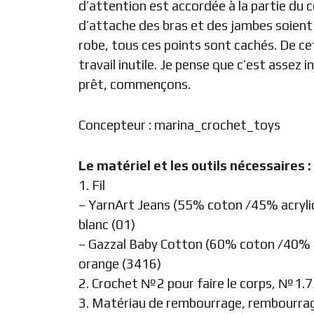
d’attention est accordée à la partie du c
d’attache des bras et des jambes soient 
robe, tous ces points sont cachés. De c
travail inutile. Je pense que c’est assez
prêt, commençons.
Concepteur :
marina_crochet_toys
Le matériel et les outils nécessaires :
1. Fil
– YarnArt Jeans (55% coton /45% acryliqu
blanc (01)
– Gazzal Baby Cotton (60% coton /40% ac
orange (3416)
2. Crochet №2 pour faire le corps, №1.75
3. Matériau de rembourrage, rembourra