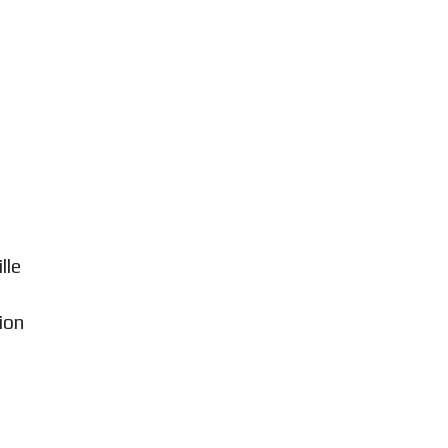
lle
ion