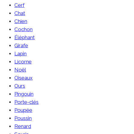
Cerf
Chat
Chien
Cochon
Éléphant
Girafe
Lapin
Licorne
Noël
Oiseaux
Ours
Pingouin
Porte-clés
Poupée
Poussin
Renard