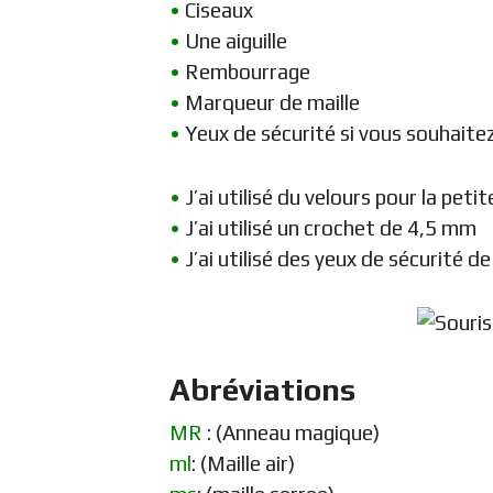
•
Ciseaux
•
Une aiguille
•
Rembourrage
•
Marqueur de maille
•
Yeux de sécurité si vous souhaitez l
•
J’ai utilisé du velours pour la petite
•
J’ai utilisé un crochet de 4,5 mm
•
J’ai utilisé des yeux de sécurité 
Abréviations
MR
: (Anneau magique)
ml
: (Maille air)