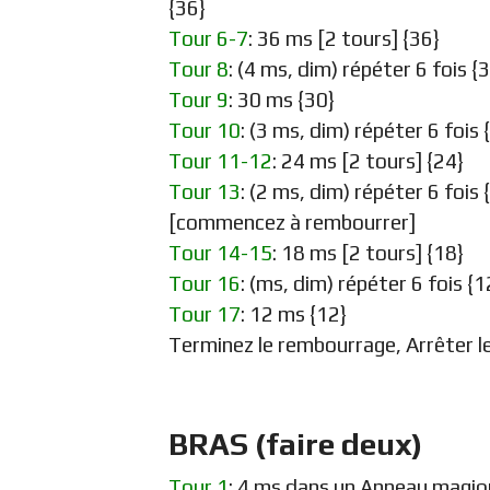
{36}
Tour 6-7
: 36 ms [2 tours] {36}
Tour 8
: (4 ms, dim) répéter 6 fois {
Tour 9
: 30 ms {30}
Tour 10
: (3 ms, dim) répéter 6 fois 
Tour 11-12
: 24 ms [2 tours] {24}
Tour 13
: (2 ms, dim) répéter 6 fois 
[commencez à rembourrer]
Tour 14-15
: 18 ms [2 tours] {18}
Tour 16
: (ms, dim) répéter 6 fois {1
Tour 17
: 12 ms {12}
Terminez le rembourrage, Arrêter le f
BRAS (faire deux)
Tour 1
: 4 ms dans un Anneau magiq