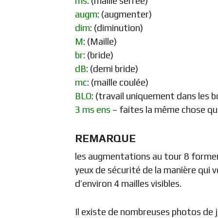
ms
: (maille serree)
augm
: (augmenter)
dim
: (diminution)
M
: (Maille)
br
: (bride)
dB
: (demi bride)
mc
: (maille coulée)
BLO
: (travail uniquement dans les b
3 ms ens
– faites la même chose que
REMARQUE
les augmentations au tour 8 forment 
yeux de sécurité de la manière qui v
d’environ 4 mailles visibles.
Il existe de nombreuses photos de 