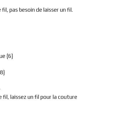
il, pas besoin de laisser un fil.
ue {6}
18}
}
fil, laissez un fil pour la couture