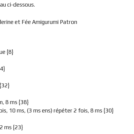
eau ci-dessous.
ue {8}
24}
 {32}
m, 8 ms {38}
ois, 10 ms, (3 ms ens) répéter 2 fois, 8 ms {30}
 2 ms {23}