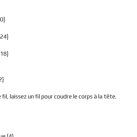
30}
{24}
{18}
2}
il, laissez un fil pour coudre le corps à la tête.
ue {4}