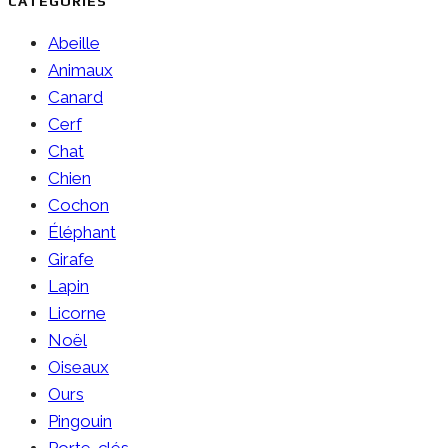
CATÉGORIES
Abeille
Animaux
Canard
Cerf
Chat
Chien
Cochon
Éléphant
Girafe
Lapin
Licorne
Noël
Oiseaux
Ours
Pingouin
Porte-clés